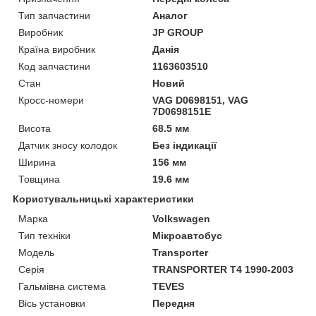
Тип запчастини
Аналог
Виробник
JP GROUP
Країна виробник
Данія
Код запчастини
1163603510
Стан
Новий
Кросс-номери
VAG D0698151, VAG
7D0698151E
Висота
68.5 мм
Датчик зносу колодок
Без індикації
Ширина
156 мм
Товщина
19.6 мм
Користувальницькі характеристики
Марка
Volkswagen
Тип техніки
Мікроавтобус
Модель
Transporter
Серія
TRANSPORTER T4 1990-2003
Гальмівна система
TEVES
Вісь установки
Передня