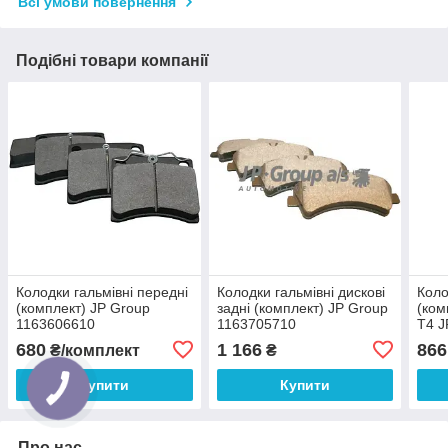
Всі умови повернення
Подібні товари компанії
Колодки гальмівні передні
Колодки гальмівні дискові
Коло
(комплект) JP Group
задні (комплект) JP Group
(ком
1163606610
1163705710
Т4 J
680
1 166
866
₴/комплект
₴
Купити
Купити
Про нас