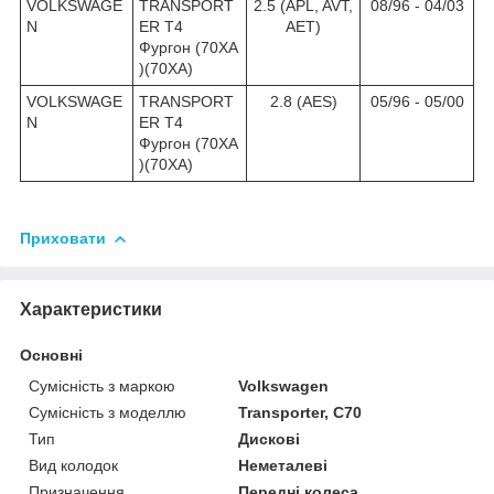
VOLKSWAGE
TRANSPORT
2.5 (APL, AVT,
08/96 - 04/03
N
ER T4
AET)
Фургон (70XA
)(70XA)
VOLKSWAGE
TRANSPORT
2.8 (AES)
05/96 - 05/00
N
ER T4
Фургон (70XA
)(70XA)
Приховати
Характеристики
Основні
Сумісність з маркою
Volkswagen
Сумісність з моделлю
Transporter, C70
Тип
Дискові
Вид колодок
Неметалеві
Призначення
Передні колеса