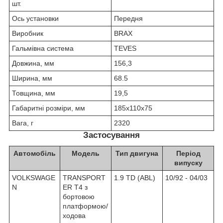
шт.
Ось установки
Передня
Виробник
BRAX
Гальмівна система
TEVES
Довжина, мм
156,3
Ширина, мм
68.5
Товщина, мм
19,5
Габаритні розміри, мм
185х110х75
Вага, г
2320
Застосування
Автомобіль
Модель
Тип двигуна
Період
випуску
VOLKSWAGE
TRANSPORT
1.9 TD (ABL)
10/92 - 04/03
N
ER T4 з
бортовою
платформою/
ходова