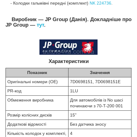
- Колодки гальмівні передні (комплект)
NK 224736
.
Виробник — JP Group (Данія). Докладніше про
JP Group —
тут
.
Характеристики
Показник
Значення
Оригінальні номери (OE)
7D0698151,
7D0
6981
51E
PR-код
1LU
Обмеження виробника
Для автомобілів із No шасі
починаючи з 70-T-200 001
Розмір колісних дисків
15"
Додаткові відомості
Без датчика зносу
Кількість колодок у комплекті,
4