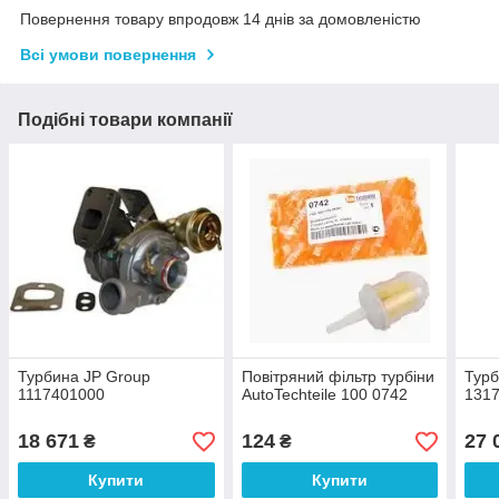
Повернення товару впродовж 14 днів за домовленістю
Всі умови повернення
Подібні товари компанії
Турбина JP Group
Повітряний фільтр турбіни
Турб
1117401000
AutoTechteile 100 0742
131
18 671
124
27 
₴
₴
Купити
Купити