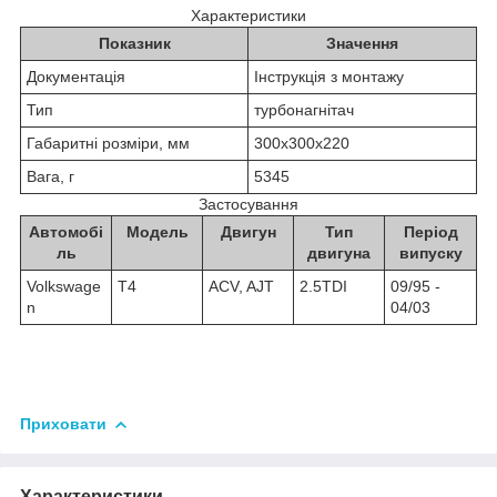
Характеристики
Показник
Значення
Документація
Інструкція з монтажу
Тип
турбонагнітач
Габаритні розміри, мм
300х300х220
Вага, г
5345
Застосування
Автомобі
Модель
Двигун
Тип
Період
ль
двигуна
випуску
Volkswage
T4
ACV, AJT
2.5TDI
09/95 -
n
04/03
Приховати
Характеристики