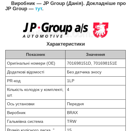
Виробник — JP Group (Данія). Докладніше про
JP Group —
тут
.
Характеристики
Показник
Значення
Оригінальні номери (OE)
701698151D,
701698151E
Додаткові відомості
Без датчика зносу
PR-код
1LP
Кількість колодок у комплекті,
4
шт.
Ось установки
Передня
Виробник
BRAX
Гальмівна система
TRW
Розмір колісного диска, "
15