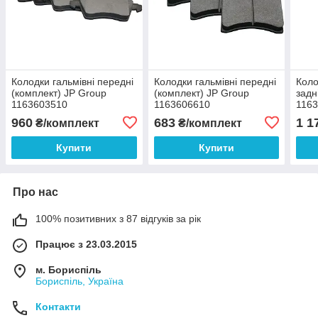
Колодки гальмівні передні
Колодки гальмівні передні
Коло
(комплект) JP Group
(комплект) JP Group
задн
1163603510
1163606610
116
960
683
1 1
₴/комплект
₴/комплект
Купити
Купити
Про нас
100% позитивних з 87 відгуків за рік
Працює з 23.03.2015
м. Бориспіль
Бориспіль, Україна
Контакти