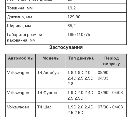
Товщина, мм
19.2
Довжина, мм
129,90
Ширина, мм
65,2
Габаритні розміри
185х110х75
паковання, мм
Застосування
Автомобіль
Модель
Тип двигуна
Період
випуску
Volkswagen
T4 Автобус
1.8 1.9D 2.0
09/90 ―
2.4D 2.5 2.5D
04/03
2.8
Volkswagen
T4 Фургон
1.9D 2.0 2.4D
07/90 - 04/03
2.5 2.5D
Volkswagen
T4 Шасі
1.9D 2.0 2.4D
07/90 - 04/03
2.5 2.5D