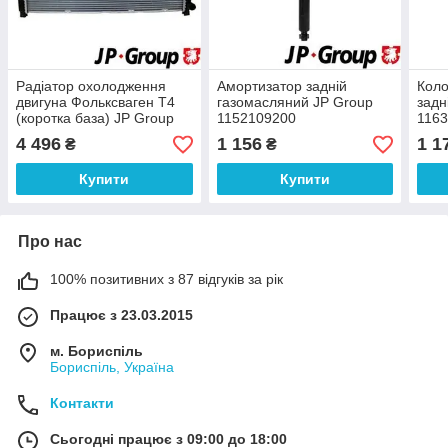
Радіатор охолодження
Амортизатор задній
Коло
двигуна Фольксваген Т4
газомасляний JP Group
задн
(коротка база) JP Group
1152109200
116
1114206400
4 496
1 156
1 1
₴
₴
Купити
Купити
Про нас
100% позитивних з 87 відгуків за рік
Працює з 23.03.2015
м. Бориспіль
Бориспіль, Україна
Контакти
Сьогодні працює з 09:00 до 18:00