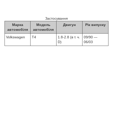
Застосування
Марка
Модель
Двигун
Рік випуску
автомобіля
автомобіля
Volkswagen
T4
1.8-2.8
(в т. ч.
09/90 ―
D)
06/03