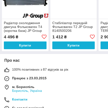
Радіатор охолодження
Стабілізатор передній
Раді
двигуна Фольксваген Т4
Фольксваген Т2 JP Group
двиг
(коротка база) JP Group
8140500206
TER
1114206400
4 496
1 412
2 9
₴
₴
Купити
Купити
Про нас
100% позитивних з 87 відгуків за рік
Працює з 23.03.2015
м. Бориспіль
Бориспіль, Україна
Контакти
Сьогодні вихідний