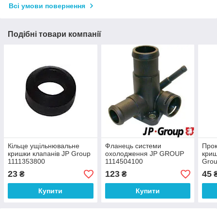
Всі умови повернення
Подібні товари компанії
Кільце ущільнювальне
Фланець системи
Прок
кришки клапанів JP Group
охолодження JP GROUP
криш
1111353800
1114504100
Grou
23
123
45
₴
₴
Купити
Купити