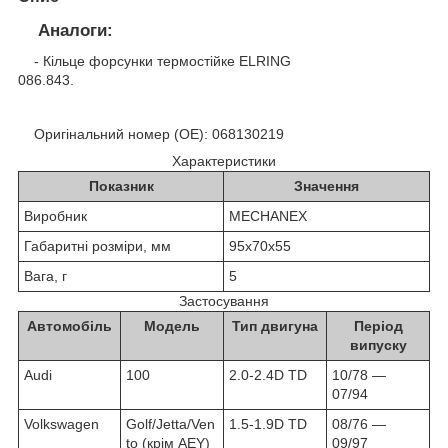
Аналоги:
- Кільце форсунки термостійке ELRING
086.843.
Оригінальний номер (OE): 068130219
Характеристики
Показник
Значення
Виробник
MECHANEX
Габаритні розміри, мм
95х70х55
Вага, г
5
Застосування
Автомобіль
Модель
Тип двигуна
Період
випуску
Audi
100
2.0-2.4D TD
10/78 ―
07/94
Volkswagen
Golf/Jetta/Ven
1.5-1.9
D TD
08/76 ―
to (крім AEY)
09/97