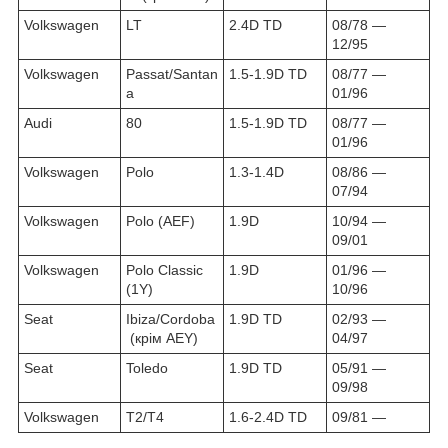
Volkswagen
LT
2.4D TD
08/78 ―
12/95
Volkswagen
Passat/Santan
1.5-1.9
D TD
08/77 ―
a
01/96
Audi
80
1.5-1.9
D TD
08/77 ―
01/96
Volkswagen
Polo
1.3-1.4D
08/86 ―
07/94
Volkswagen
Polo (AEF)
1.9D
10/94 ―
09/01
Volkswagen
Polo Classic
1.9D
01/96 ―
(1Y)
10/96
Seat
Ibiza/Cordoba
1.9D TD
02/93 ―
(крім AEY)
04/97
Seat
Toledo
1.9D TD
05/91 ―
09/98
Volkswagen
T2/T4
1.6-2.4D TD
09/81 ―