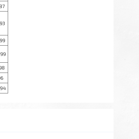
87
93
99
/99
98
96
/94