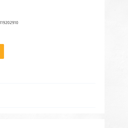
119202910
6