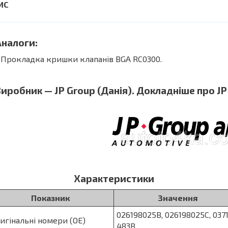
алоги:
Прокладка кришки клапанів BGA RC0300.
робник — JP Group (Данія). Докладніше про JP
Характеристики
Показник
Значення
026198025B
, 026198025C, 037
игінальні номери (OE)
483B