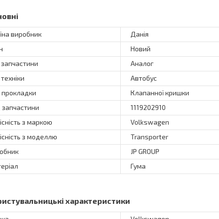
новні
їна виробник
Данія
н
Новий
 запчастини
Аналог
 техніки
Автобус
 прокладки
Клапанної кришки
 запчастини
1119202910
існість з маркою
Volkswagen
існість з моделлю
Transporter
обник
JP GROUP
еріал
Гума
ристувальницькі характеристики
рка
Volkswagen