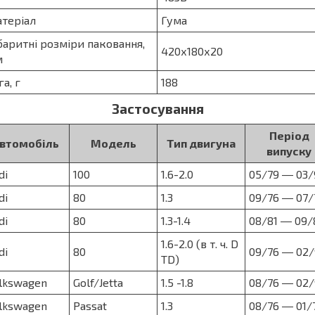
теріал
Гума
баритні розміри паковання,
420х180х20
м
га, г
188
Застосування
Період
втомобіль
Модель
Тип двигуна
випуску
di
100
1.6-2.0
05/79 ― 03/
di
80
1.3
09/76 ― 07/
di
80
1.3-1.4
08/81 ― 09/
1.6-2.0 (в т. ч. D
di
80
09/76 ― 02/
TD)
lkswagen
Golf/Jetta
1.5 -1.8
08/76 ― 02/
lkswagen
Passat
1.3
08/76 ― 01/