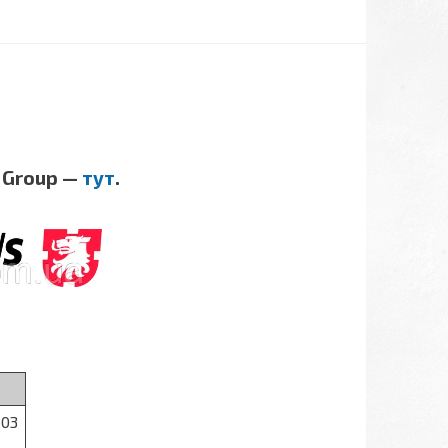
 Group —
тут
.
103