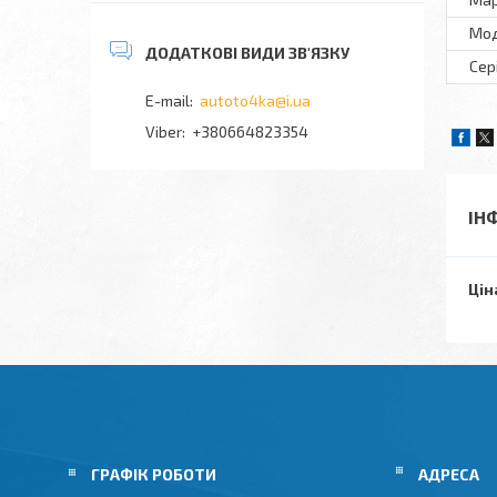
Мо
Сер
autoto4ka@i.ua
+380664823354
ІН
Цін
ГРАФІК РОБОТИ