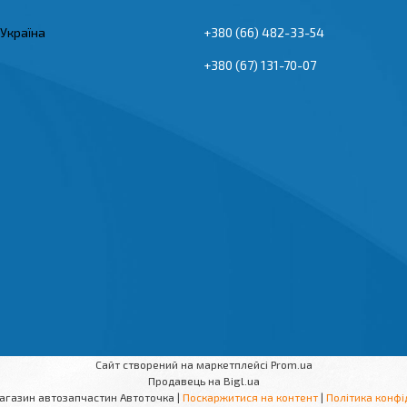
 Україна
+380 (66) 482-33-54
+380 (67) 131-70-07
Сайт створений на маркетплейсі
Prom.ua
Продавець на Bigl.ua
Інтернет магазин автозапчастин Автоточка |
Поскаржитися на контент
|
Політика конфі