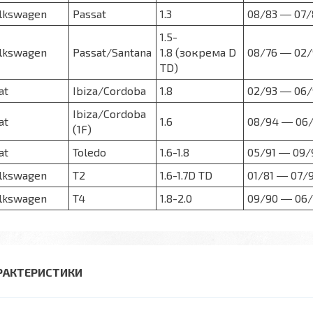
lkswagen
Passat
1.3
08/83 ― 07/
1.5-
lkswagen
Passat/Santana
1.8
(зокрема D
08/76 ― 02/
TD)
at
Ibiza/Cordoba
1
.8
02/93 ― 06/
Ibiza/Cordoba
at
1.6
08/94 ― 06
(1F)
at
Toledo
1.6-1.8
05/91 ― 09/
lkswagen
T2
1.6-1.7D TD
01/81 ― 07/
lkswagen
T4
1.8-2.0
09/90 ― 06
РАКТЕРИСТИКИ