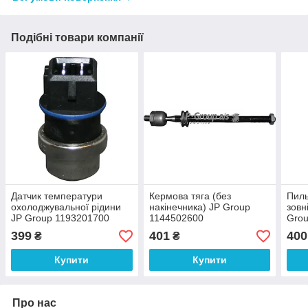
Подібні товари компанії
Датчик температури
Кермова тяга (без
Пил
охолоджувальної рідини
накінечника) JP Group
зовн
JP Group 1193201700
1144502600
Grou
399
401
400
₴
₴
Купити
Купити
Про нас