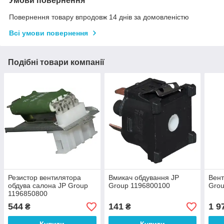
Умови повернення
Повернення товару впродовж 14 днів за домовленістю
Всі умови повернення
Подібні товари компанії
Резистор вентилятора
Вмикач обдування JP
Вент
обдува салона JP Group
Group 1196800100
Grou
1196850800
544
141
1 9
₴
₴