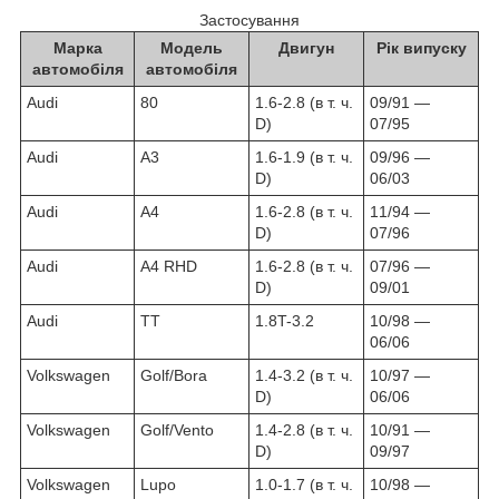
Застосування
Марка
Модель
Двигун
Рік випуску
автомобіля
автомобіля
Audi
80
1.6-2.8
(в т. ч.
09/91 ―
D)
07/95
Audi
A3
1.6-1.9
(в т. ч.
09/96 ―
D)
06/03
Audi
A4
1.6-2.8
(в т. ч.
11/94 ―
D)
07/96
Audi
A4 RHD
1.6-2.8
(в т. ч.
07/96 ―
D)
09/01
Audi
TT
1.8T-3.2
10/98 ―
06/06
Volkswagen
Golf/Bora
1.4-3.2 (в т. ч.
10/97 ―
D)
06/06
Volkswagen
Golf/Vento
1.4-2.8 (в т. ч.
10/91 ―
D)
09/97
Volkswagen
Lupo
1.0-1.7
(в т. ч.
10/98 ―