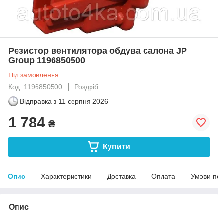
Резистор вентилятора обдува салона JP
Group 1196850500
Під замовлення
Код: 1196850500
Роздріб
Відправка з
11 серпня 2026
1 784
₴
Купити
Опис
Характеристики
Доставка
Оплата
Умови п
Опис