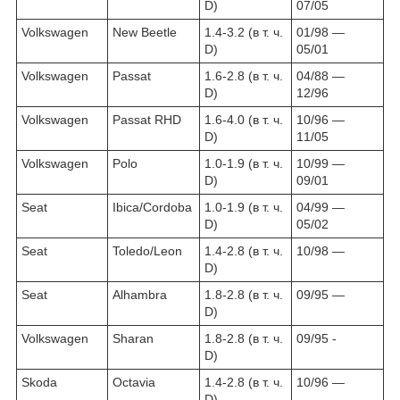
D)
07/05
Volkswagen
New Beetle
1.4-3.2 (в т. ч.
01/98 ―
D)
05/01
Volkswagen
Passat
1.6-2.8 (в т. ч.
04/88 ―
D)
12/96
Volkswagen
Passat RHD
1.6-4.0 (в т. ч.
10/96 ―
D)
11/05
Volkswagen
Polo
1.0-1.9
(в т. ч.
10/99 ―
D)
09/01
Seat
Ibica/Cordoba
1.0-1.9
(в т. ч.
04/99 ―
D)
05/02
Seat
Toledo/Leon
1.4-2.8 (в т. ч.
10/98 ―
D)
Seat
Alhambra
1.8-2.8 (в т. ч.
09/95 ―
D)
Volkswagen
Sharan
1.8-2.8 (в т. ч.
09/95 -
D)
Skoda
Octavia
1.4-2.8 (в т. ч.
10/96 ―
D)