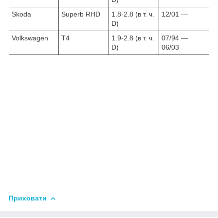
Skoda
Superb RHD
1.8-2.8 (в т. ч.
12/01 ―
D)
Volkswagen
T4
1.9-2.8
(в т. ч.
07/94 ―
D)
06/03
Приховати