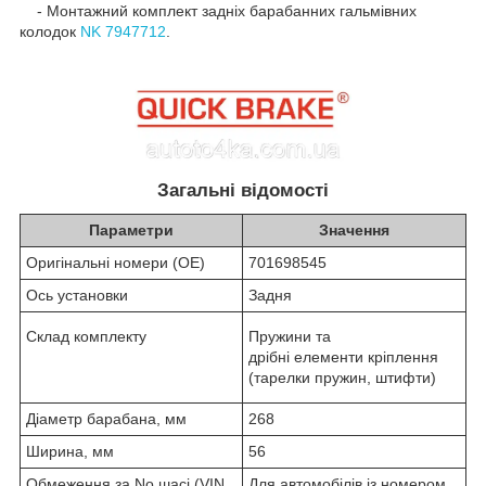
- Монтажний комплект задніх барабанних гальмівних
колодок
NK 7947712
.
Загальні відомості
Параметри
Значення
Оригінальні номери (OE)
701698545
Ось установки
Задня
Склад комплекту
Пружини та
дрібні елементи кріплення
(тарелки пружин, штифти)
Діаметр барабана, мм
268
Ширина, мм
56
Обмеження за No шасі (VIN
Для автомобілів із номером