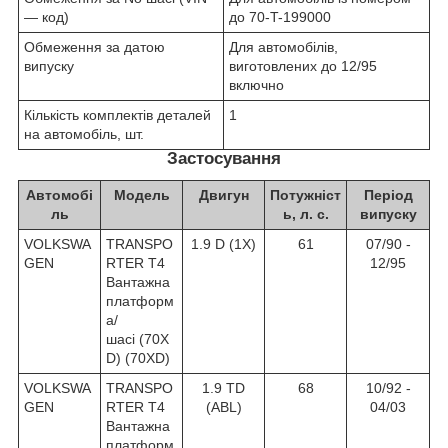
— код)
до 70-T-199000
Обмеження за датою
Для автомобілів,
випуску
виготовлених до 12/95
включно
Кількість комплектів деталей
1
на автомобіль, шт.
Застосування
Автомобі
Модель
Двигун
Потужніст
Період
ль
ь, л. с.
випуску
VOLKSWA
TRANSPO
1.9 D (1X)
61
07/90 -
GEN
RTER T4
12/95
Вантажна
платформ
а/
шасі (70X
D) (70XD)
VOLKSWA
TRANSPO
1.9 TD
68
10/92 -
GEN
RTER T4
(ABL)
04/03
Вантажна
платформ