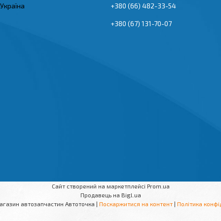
 Україна
+380 (66) 482-33-54
+380 (67) 131-70-07
Сайт створений на маркетплейсі
Prom.ua
Продавець на Bigl.ua
Інтернет магазин автозапчастин Автоточка |
Поскаржитися на контент
|
Політика конфі