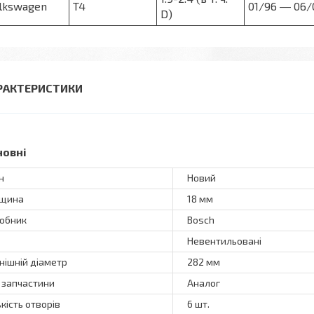
lkswagen
T4
01/96 ― 06/
D)
РАКТЕРИСТИКИ
новні
н
Новий
вщина
18 мм
обник
Bosch
Невентильовані
нішній діаметр
282 мм
 запчастини
Аналог
ькість отворів
6 шт.