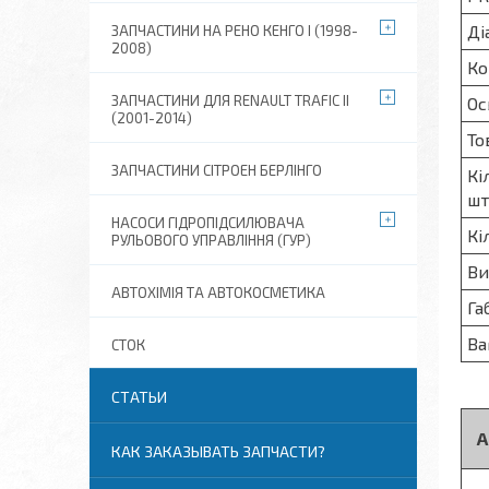
Ді
ЗАПЧАСТИНИ НА РЕНО КЕНГО I (1998-
2008)
Ко
ЗАПЧАСТИНИ ДЛЯ RENAULT TRAFIC II
Ос
(2001-2014)
То
ЗАПЧАСТИНИ СІТРОЕН БЕРЛІНГО
Кі
шт
НАСОСИ ГІДРОПІДСИЛЮВАЧА
Кі
РУЛЬОВОГО УПРАВЛІННЯ (ГУР)
Ви
АВТОХІМІЯ ТА АВТОКОСМЕТИКА
Га
Ва
СТОК
СТАТЬИ
А
КАК ЗАКАЗЫВАТЬ ЗАПЧАСТИ?