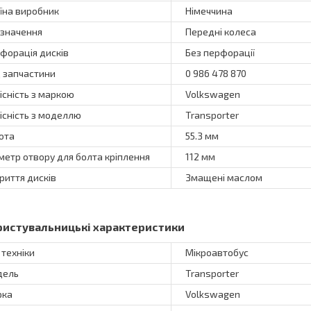
їна виробник
Німеччина
значення
Передні колеса
форація дисків
Без перфорації
 запчастини
0 986 478 870
існість з маркою
Volkswagen
існість з моделлю
Transporter
ота
55.3 мм
метр отвору для болта кріплення
112 мм
риття дисків
Змащені маслом
ристувальницькі характеристики
 техніки
Мікроавтобус
дель
Transporter
рка
Volkswagen