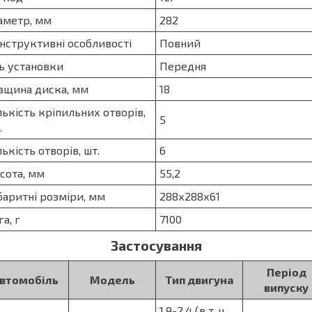
аметр, мм
282
нструктивні особливості
Повний
ь установки
Передня
вщина диска, мм
18
лькість кріпильних отворів,
5
.
лькість отворів, шт.
6
сота, мм
55,2
баритні розміри, мм
288х288х61
га, г
7100
Застосування
Період
втомобіль
Модель
Тип двигуна
випуску
1.9-2.4 (в т. ч.