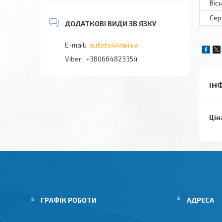
Віс
Сер
autoto4ka@i.ua
+380664823354
ІН
Цін
ГРАФІК РОБОТИ