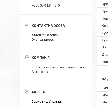
Кра
+380 (67) 131-70-07
При
Пер
Код
Сум
Діденко Валентин
Олександрович
Сум
Вис
Діа
Пок
Інтернет магазин автозапчастин
Автоточка
Ко
Тип
Мо
Бориспіль, Україна
Ма