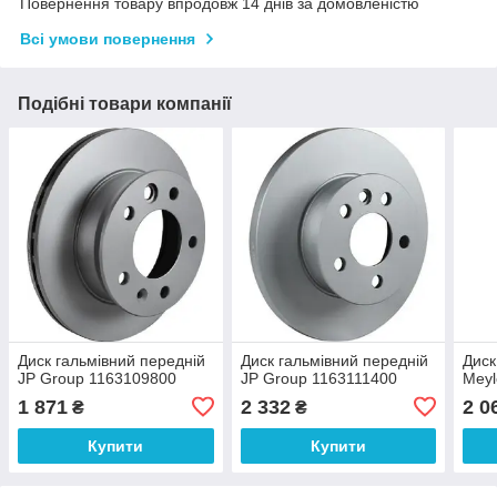
Повернення товару впродовж 14 днів за домовленістю
Всі умови повернення
Подібні товари компанії
Диск гальмівний передній
Диск гальмівний передній
Диск
JP Group 1163109800
JP Group 1163111400
Meyl
1 871
2 332
2 0
₴
₴
Купити
Купити