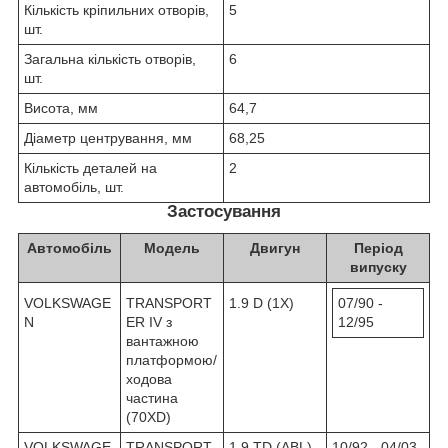
Кількість кріпильних отворів,
5
шт.
Загальна кількість отворів,
6
шт.
Висота, мм
64,7
Діаметр центрування, мм
68,25
Кількість деталей на
2
автомобіль, шт.
Застосування
Автомобіль
Модель
Двигун
Період
випуску
VOLKSWAGE
TRANSPORT
1.9 D (1X)
07/90 -
N
ER IV з
12/95
вантажною
платформою/
ходова
частина
(70XD)
VOLKSWAGE
TRANSPORT
1.9 TD (ABL)
10/92 - 04/03