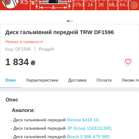
Диск гальмівний передній TRW DF1596
Немає в наявності
Код: DF1596
Роздріб
1 834
₴
Опис
Характеристики
Доставка
Оплата
Умови п
Опис
Аналоги:
- Диск гальмівний передній
Remsa 6416.10
;
- Диск гальмівний передній
JP Group 1163111300
;
- Диск гальмівний передній
Bosch 0 986 479 S80
.