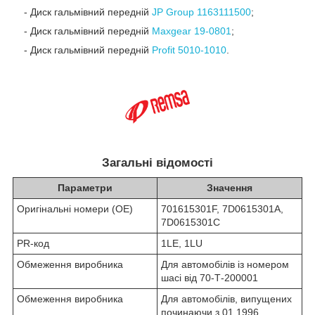
- Диск гальмівний передній
JP Group 1163111500
;
- Диск гальмівний передній
Maxgear 19-0801
;
- Диск гальмівний передній
Profit 5010-1010
.
Загальні відомості
Параметри
Значення
Оригінальні номери (OE)
701615301F, 7D0615301A,
7D0615301C
PR-код
1LE, 1LU
Обмеження виробника
Для автомобілів із номером
шасі від 70-Т-200001
Обмеження виробника
Для автомобілів, випущених
починаючи з 01.1996