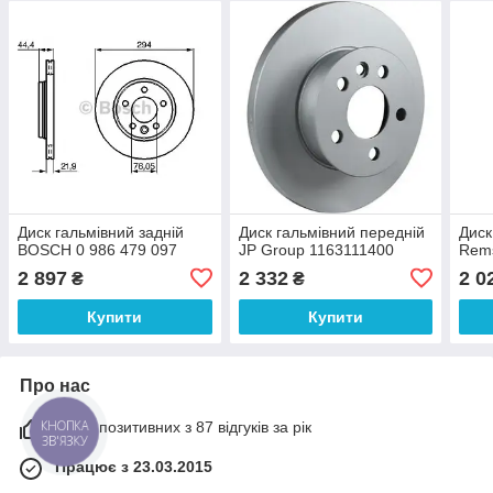
Диск гальмівний задній
Диск гальмівний передній
Диск
BOSCH 0 986 479 097
JP Group 1163111400
Rem
2 897
2 332
2 0
₴
₴
Купити
Купити
Про нас
КНОПКА
100% позитивних з 87 відгуків за рік
ЗВ'ЯЗКУ
Працює з 23.03.2015