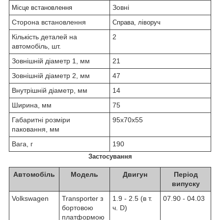
Зовні
Місце встановлення
Сторона встановлення
Справа, ліворуч
Кількість деталей на
2
автомобіль, шт.
Зовнішній діаметр 1, мм
21
Зовнішній діаметр 2, мм
47
Внутрішній діаметр, мм
14
Ширина, мм
75
Габаритні розміри
95х70х55
паковання, мм
Вага, г
190
Застосування
Автомобіль
Модель
Двигун
Період
випуску
Volkswagen
Transporter з
1.9 - 2.5 (в т.
07.90 - 04.03
бортовою
ч. D)
платформою