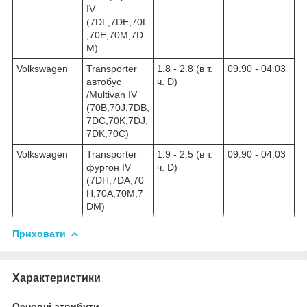
IV
(7DL,7DE,70L
,70E,70M,7D
M)
Volkswagen
Transporter
1.8 - 2.8 (в т.
09.90 - 04.03
автобус
ч. D)
/Multivan IV
(70B,70J,7DB,
7DC,70K,7DJ,
7DK,70C)
Volkswagen
Transporter
1.9 - 2.5 (в т.
09.90 - 04.03
фургон IV
ч. D)
(7DH,7DA,70
H,70A,70M,7
DM)
Приховати
Характеристики
Основні атрибути