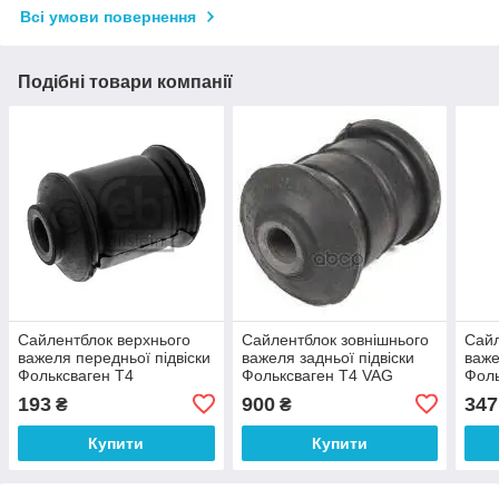
Всі умови повернення
Подібні товари компанії
Сайлентблок верхнього
Сайлентблок зовнішнього
Сайл
важеля передньої підвіски
важеля задньої підвіски
важе
Фольксваген Т4
Фольксваген Т4 VAG
Фоль
задній Febi 05027
701501131
0091
193
900
347
₴
₴
Купити
Купити