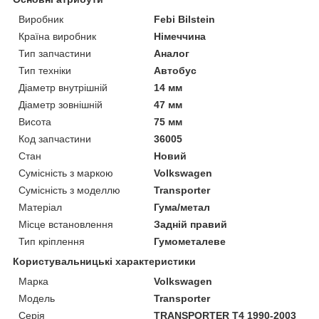
Виробник
Febi Bilstein
Країна виробник
Німеччина
Тип запчастини
Аналог
Тип техніки
Автобус
Діаметр внутрішній
14 мм
Діаметр зовнішній
47 мм
Висота
75 мм
Код запчастини
36005
Стан
Новий
Сумісність з маркою
Volkswagen
Сумісність з моделлю
Transporter
Матеріал
Гума/метал
Місце встановлення
Задній правий
Тип кріплення
Гумометалеве
Користувальницькі характеристики
Марка
Volkswagen
Модель
Transporter
Серія
TRANSPORTER T4 1990-2003