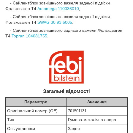
- Сайлентблок зовнішнього важеля задньої підвіски
Фольксваген Т4
Automega 110036010
;
- Сайлентблок зовнішнього важеля задньої підвіски
Фольксваген Т4
SWAG 30 93 6005
;
- Сайлентблок зовнішнього заднього важеля Фольксваген
Т4
Topran 104081755
.
Загальні відомості
Параметри
Значення
Оригінальний номер (OE)
701501131
Тип
Гумово-металічна опора
Ось установки
Задня