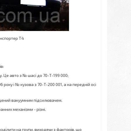
анспортер Т4
в:
у. Це авто з № шасі до 70-T-199 000;
6 року і № кузова з 70-T-200 001, а на передній осі
ащений вакуумним підсилювачем.
анних механізми - різні.
зділити на групи, виходячи з факторів, що