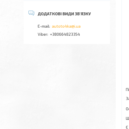
autoto4ka@i.ua
+380664823354
П
З
О
Щ
Є