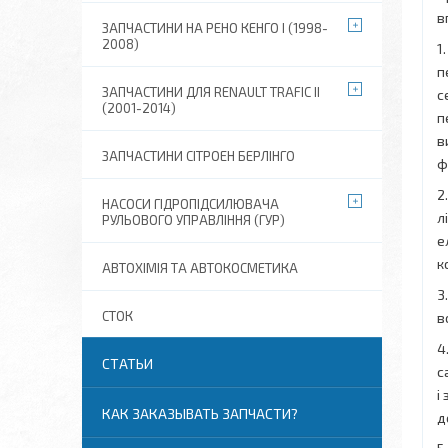
в
ЗАПЧАСТИНИ НА РЕНО КЕНГО I (1998-
2008)
1
п
ЗАПЧАСТИНИ ДЛЯ RENAULT TRAFIC II
с
(2001-2014)
п
в
ЗАПЧАСТИНИ СІТРОЕН БЕРЛІНГО
ф
2
НАСОСИ ГІДРОПІДСИЛЮВАЧА
л
РУЛЬОВОГО УПРАВЛІННЯ (ГУР)
е
к
АВТОХІМІЯ ТА АВТОКОСМЕТИКА
3
СТОК
в
4
СТАТЬИ
с
і
КАК ЗАКАЗЫВАТЬ ЗАПЧАСТИ?
д