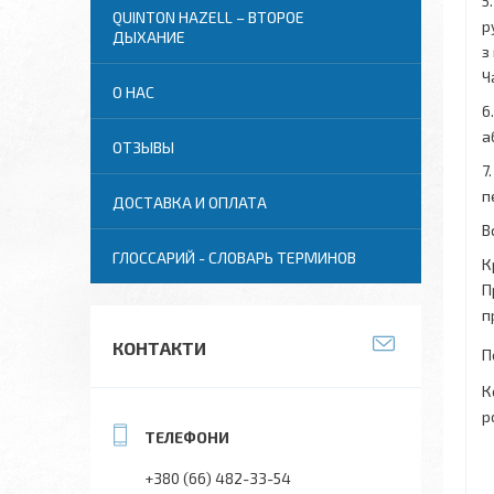
5
QUINTON HAZELL – ВТОРОЕ
р
ДЫХАНИЕ
з
Ч
О НАС
6
а
ОТЗЫВЫ
7
п
ДОСТАВКА И ОПЛАТА
В
ГЛОССАРИЙ - СЛОВАРЬ ТЕРМИНОВ
К
П
п
КОНТАКТИ
П
К
р
+380 (66) 482-33-54