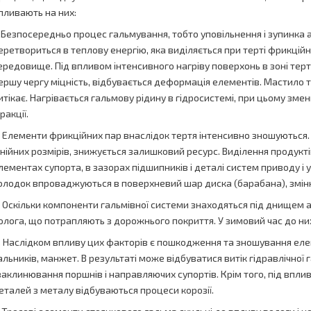
пливають на них:
. Безпосередньо процес гальмування, тобто уповільнення і зупинка
еретвориться в теплову енергію, яка виділяється при терті фрикцій
ередовище. Під впливом інтенсивного нагріву поверхонь в зоні тертя
ершу чергу міцність, відбувається деформація елементів. Мастило 
итікає. Нагрівається гальмову рідину в гідросистемі, при цьому зменш
ракції.
. Елементи фрикційних пар внаслідок тертя інтенсивно зношуються. 
інійних розмірів, знижується залишковий ресурс. Виділення продукт
лементах супорта, в зазорах підшипників і деталі систем приводу і у
олодок впроваджуються в поверхневий шар диска (барабана), змін
. Оскільки компоненти гальмівної системи знаходяться під днищем ав
олога, що потрапляють з дорожнього покриття. У зимовий час до ни
. Наслідком впливу цих факторів є пошкодження та зношування елеме
альників, манжет. В результаті може відбуватися витік гідравлічної 
 заклинювання поршнів і направляючих супортів. Крім того, під вплив
еталей з металу відбуваються процеси корозії.