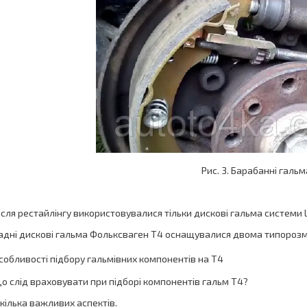
Рис. 3. Барабанні гальм
ісля рестайлінгу використовувалися тільки дискові гальма системи L
адні дискові гальма Фольксваген Т4 оснащувалися двома типорозмірам
собливості підбору гальмівних компонентів на Т4
о слід враховувати при підборі компонентів гальм Т4?
 кілька важливих аспектів.