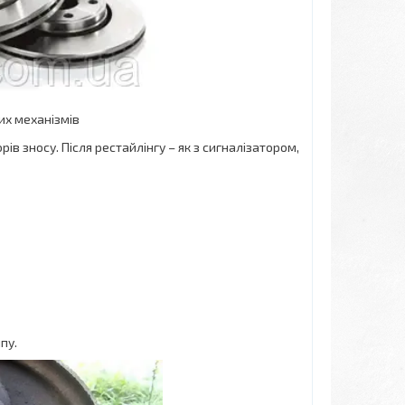
них механізмів
ів зносу. Після рестайлінгу – як з сигналізатором,
пу.