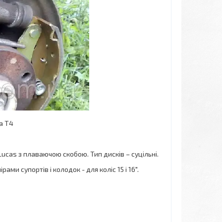
а Т4
ucas з плаваючою скобою. Тип дисків – суцільні.
и супортів і колодок - для коліс 15 і 16".