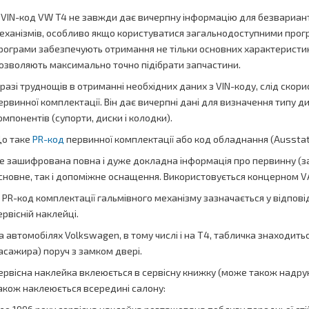
. VIN-код VW T4 не завжди дає вичерпну інформацію для безвариант
еханізмів, особливо якщо користуватися загальнодоступними прог
рограми забезпечують отримання не тільки основних характеристик 
озволяють максимально точно підібрати запчастини.
 разі труднощів в отриманні необхідних даних з VIN-коду, слід скор
ервинної комплектації. Він дає вичерпні дані для визначення типу д
омпонентів (супорти, диски і колодки).
о таке
PR-код
первинної комплектації або код обладнання (Ausstat
е зашифрована повна і дуже докладна інформація про первинну (за
сновне, так і допоміжне оснащення. Використовується концерном V
. PR-код комплектації гальмівного механізму зазначається у відповід
ервісній наклейці.
а автомобілях Volkswagen, в тому числі і на Т4, табличка знаходитьс
асажира) поруч з замком двері.
ервісна наклейка вклеюється в сервісну книжку (може також надруко
акож наклеюється всередині салону: