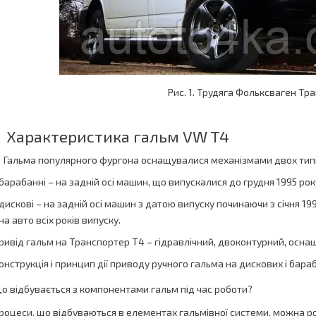
Рис. 1. Трудяга Фольксваген Тр
Характеристика гальм VW T4
Гальма популярного фургона оснащувалися механізмами двох типі
 барабанні – на задній осі машин, що випускалися до грудня 1995 рок
 дискові – на задній осі машин з датою випуску починаючи з січня 199
 на авто всіх років випуску.
ривід гальм на Транспортер Т4 – гідравлічний, двоконтурний, осн
онструкція і принцип дії приводу ручного гальма на дискових і бараб
о відбувається з компонентами гальм під час роботи?
роцеси, що відбуваються в елементах гальмівної системи, можна ро