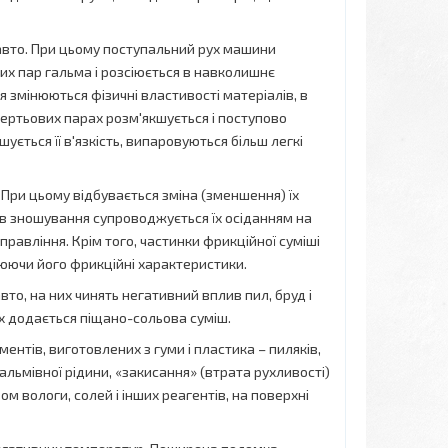
 авто. При цьому поступальний рух машини
них пар гальма і розсіюється в навколишнє
 змінюються фізичні властивості матеріалів, в
тертьових парах розм'якшується і поступово
ується її в'язкість, випаровуються більш легкі
При цьому відбувається зміна (зменшення) їх
ів зношування супроводжується їх осіданням на
правління. Крім того, частинки фрикційної суміші
юючи його фрикційні характеристики.
то, на них чинять негативний вплив пил, бруд і
х додається піщано-сольова суміш.
нтів, виготовлених з гуми і пластика – пиляків,
гальмівної рідини, «закисання» (втрата рухливості)
ом вологи, солей і інших реагентів, на поверхні