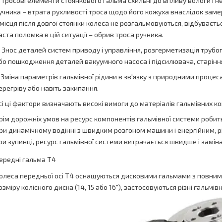
. Тросові елементи стоянкового гальма схильні до впливу вологи і
учника – втрата рухливості троса щодо його кожуха внаслідок зам
 місця після довгої стоянки колеса не розгальмовуються, відбуваєтьс
аста поломка в цій ситуації – обрив троса ручника.
. Знос деталей систем приводу і управління, розгерметизація трубоп
бо пошкодження деталей вакуумного насоса і підсилювача, старінн
. Зміна параметрів гальмівної рідини в зв'язку з природними проце
ерегріву або навіть закипання.
сі ці фактори визначають високі вимоги до матеріалів гальмівних ком
рім дорожніх умов на ресурс компонентів гальмівної системи робить 
ри динамічному водінні з швидким розгоном машини і енергійним, 
ри зупинці, ресурс гальмівної системи витрачається швидше і замін
ередні гальма Т4
олеса передньої осі Т4 оснащуються дисковими гальмами з повним
озміру колісного диска (14, 15 або 16"), застосовуються різні гальмів