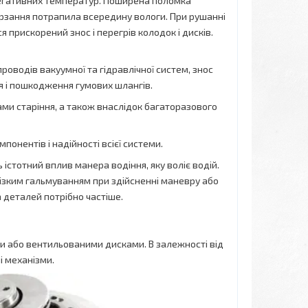
 негативних температур. Поширена поломка
ерзання потрапила всередину вологи. При рушанні
я прискорений знос і перегрів колодок і дисків.
роводів вакуумної та гідравлічної систем, знос
я і пошкодження гумових шлангів.
сами старіння, а також внаслідок багаторазового
понентів і надійності всієї системи.
істотний вплив манера водіння, яку воліє водій.
різким гальмуванням при здійсненні маневру або
а деталей потрібно частіше.
и або вентильованими дисками. В залежності від
ні механізми.