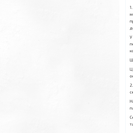
1
м
п
д
У
п
к
Щ
Ц
о
2
с
Н
п
С
т