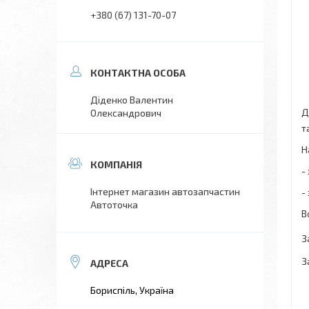
+380 (67) 131-70-07
Діденко Валентин
Д
Олександрович
т
Н
-
Інтернет магазин автозапчастин
-
Автоточка
В
З
З
Бориспіль, Україна