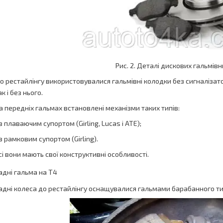
Рис. 2. Деталі дискових гальмів
о рестайлінгу використовувалися гальмівні колодки без сигналізатор
ак і без нього.
а передніх гальмах встановлені механізми таких типів:
 з плаваючим супортом (Girling, Lucas і ATE);
 з рамковим супортом (Girling).
сі вони мають свої конструктивні особливості.
адні гальма на Т4
адні колеса до рестайлінгу оснащувалися гальмами барабанного ти