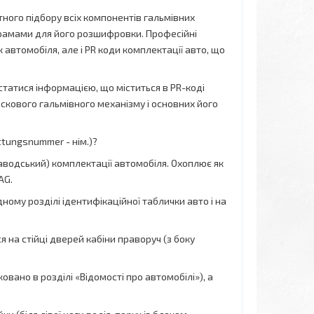
ного підбору всіх компонентів гальмівних
рамами для його розшифровки. Професійні
автомобіля, але і PR коди комплектації авто, що
истатися інформацією, що міститься в PR-коді
искового гальмівного механізму і основних його
tungsnummer - нім.)?
водський) комплектації автомобіля. Охоплює як
AG.
ному розділі ідентифікаційної таблички авто і на
я на стійці дверей кабіни праворуч (з боку
вано в розділі «Відомості про автомобілі»), а