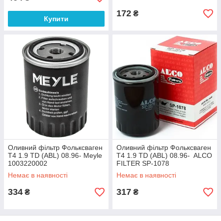
172
₴
Купити
Оливний фільтр Фольксваген
Оливний фільтр Фольксваген
Т4 1.9 TD (ABL) 08.96- Meyle
Т4 1.9 TD (ABL) 08.96- ALCO
1003220002
FILTER SP-1078
Немає в наявності
Немає в наявності
334
317
₴
₴