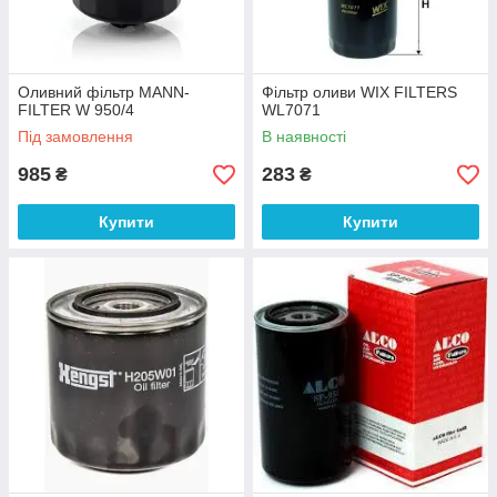
Оливний фільтр MANN-
Фільтр оливи WIX FILTERS
FILTER W 950/4
WL7071
Під замовлення
В наявності
985
283
₴
₴
Купити
Купити