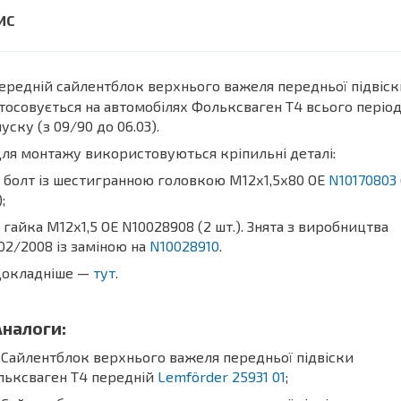
ередній сайлентблок верхнього важеля передньої підвіск
тосовується на автомобілях Фольксваген Т4 всього періо
уску (з 09/90 до 06.03).
я монтажу використовуються кріпильні деталі:
болт із шестигранною головкою М12х1,5х80 OE
N10170803
;
айка М12х1,5 OE N10028908 (2 шт.). Знята з виробництва
02/2008 із заміною на
N10028910
.
кладніше —
тут
.
алоги:
айлентблок верхнього важеля передньої підвіски
льксваген Т4 передній
Lemförder 25931 01
;