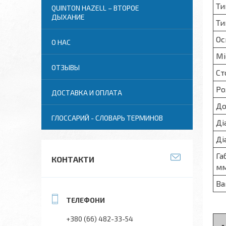
Ти
QUINTON HAZELL – ВТОРОЕ
ДЫХАНИЕ
Ти
Ос
О НАС
Мі
ОТЗЫВЫ
Ст
Ро
ДОСТАВКА И ОПЛАТА
До
ГЛОССАРИЙ - СЛОВАРЬ ТЕРМИНОВ
Ді
Ді
Га
КОНТАКТИ
м
Ва
+380 (66) 482-33-54