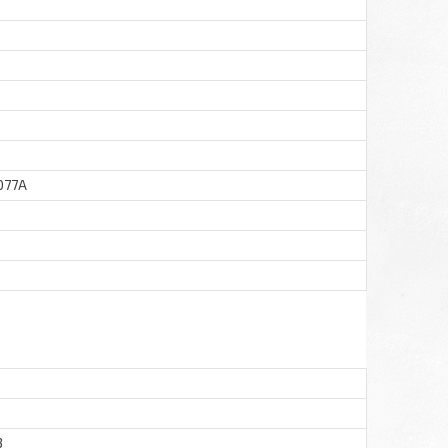
077A
3