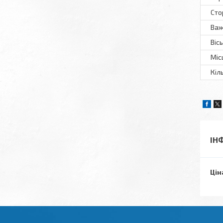
Сто
Важ
Віс
Міс
Кіл
ІН
Цін