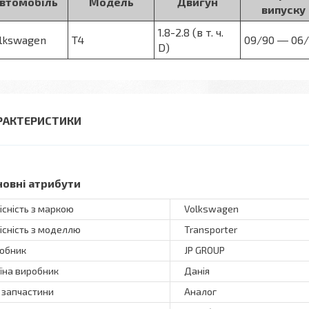
втомобіль
Модель
Двигун
випуску
1.8-2.8 (в т. ч.
lkswagen
T4
09/90 ― 06/
D)
РАКТЕРИСТИКИ
новні атрибути
існість з маркою
Volkswagen
існість з моделлю
Transporter
обник
JP GROUP
їна виробник
Данія
 запчастини
Аналог