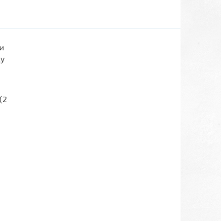
и
ду
(2