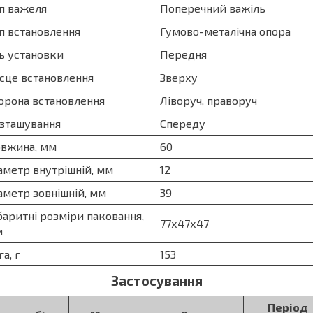
п важеля
Поперечний важіль
п встановлення
Гумово-металічна опора
ь установки
Передня
сце встановлення
Зверху
орона встановлення
Ліворуч, праворуч
зташування
Спереду
вжина, мм
60
аметр внутрішній, мм
12
аметр зовнішній, мм
39
баритні розміри паковання,
77х47х47
м
га, г
153
Застосування
Період