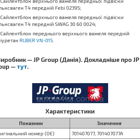
айлентблок верхнього важеля передньої підвіски
ьксваген Т4 передній Febi 02395;
айлентблок верхнього важеля передньої підвіски
ьксваген Т4 передній SWAG 30 60 0024;
Сайлентблок переднього верхнього важеля передній
ліуретан
RUBER VN-015.
робник — JP Group (Данія). Докладніше про JP
oup —
тут
.
Характеристики
Показник
Значення
игінальний номер (OE)
701407077, 701407077A