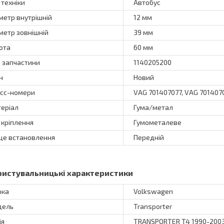
 техніки
Автобус
метр внутрішній
12 мм
метр зовнішній
39 мм
ота
60 мм
 запчастини
1140205200
н
Новий
сс-номери
VAG 701407077, VAG 701407
еріал
Гума/метал
 кріплення
Гумометалеве
це встановлення
Передній
ристувальницькі характеристики
рка
Volkswagen
дель
Transporter
ія
TRANSPORTER T4 1990-200