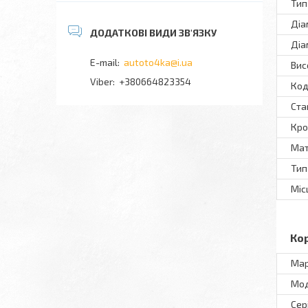
Тип
Діа
Діа
autoto4ka@i.ua
Вис
+380664823354
Код
Ста
Кро
Мат
Тип
Міс
Ко
Ма
Мо
Сер