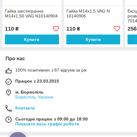
Гайка шестигранна
Гайка М14х1,5 VAG N
Ексц
М14х1,50 VAG N10140904
10140906
розв
701
110
110
256
₴
₴
Купити
Купити
Про нас
100% позитивних з 87 відгуків за рік
Працює з 23.03.2015
м. Бориспіль
Бориспіль, Україна
Контакти
Сьогодні працює з 09:00 до 18:00
Показати весь графік роботи