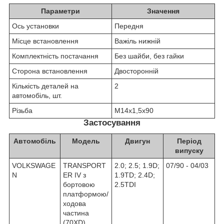
Параметри
Значення
Ось установки
Передня
Місце встановлення
Важіль нижній
Комплектність постачання
Без шайби, без гайки
Сторона встановлення
Двосторонній
Кількість деталей на
2
автомобіль, шт.
Різьба
М14х1,5х90
Застосування
Автомобіль
Модель
Двигун
Період
випуску
VOLKSWAGE
TRANSPORT
2.0; 2.5; 1.9D;
07/90 - 04/03
N
ER IV з
1.9TD; 2.4D;
бортовою
2.5TDI
платформою/
ходова
частина
(70XD)