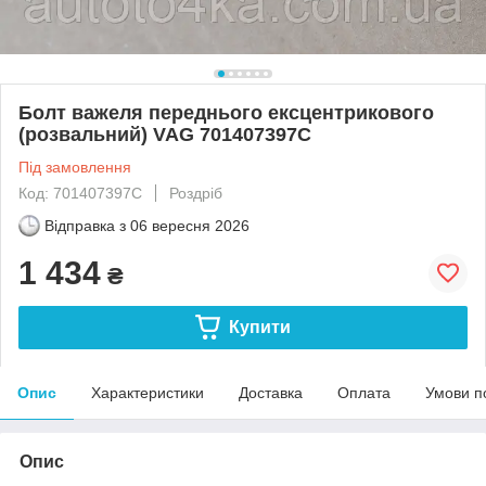
Болт важеля переднього ексцентрикового
(розвальний) VAG 701407397C
Під замовлення
Код: 701407397C
Роздріб
Відправка з
06 вересня 2026
1 434
₴
Купити
Опис
Характеристики
Доставка
Оплата
Умови п
Опис