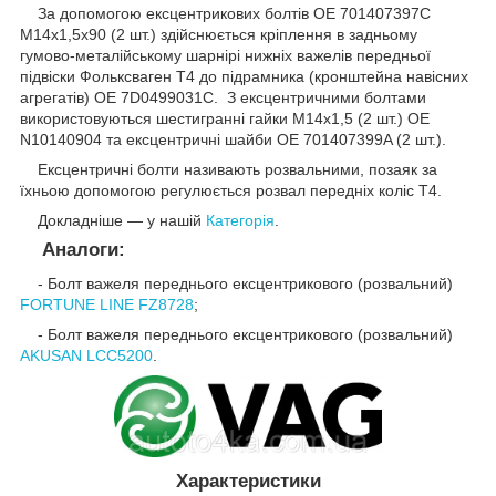
За допомогою ексцентрикових болтів OE 701407397C
М14х1,5х90 (2 шт.) здійснюється кріплення в задньому
гумово-металійському шарнірі нижніх важелів передньої
підвіски Фольксваген Т4 до підрамника (кронштейна навісних
агрегатів) OE 7D0499031C. З ексцентричними болтами
використовуються шестигранні гайки М14х1,5 (2 шт.) OE
N10140904 та ексцентричні шайби OE 701407399A (2 шт.).
Ексцентричні болти називають розвальними, позаяк за
їхньою допомогою регулюється розвал передніх коліс Т4.
Докладніше — у нашій
Категорія
.
Аналоги:
-
Болт важеля переднього ексцентрикового (розвальний)
FORTUNE LINE FZ8728
;
-
Болт важеля переднього ексцентрикового (розвальний)
AKUSAN LCC5200
.
Характеристики