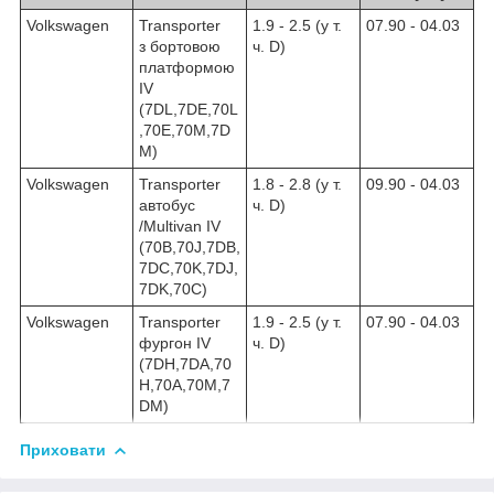
Volkswagen
Transporter
1.9 - 2.5 (у т.
07.90 - 04.03
з бортовою
ч. D)
платформою
IV
(7DL,7DE,70L
,70E,70M,7D
M)
Volkswagen
Transporter
1.8 - 2.8 (у т.
09.90 - 04.03
автобус
ч. D)
/Multivan IV
(70B,70J,7DB,
7DC,70K,7DJ,
7DK,70C)
Volkswagen
Transporter
1.9 - 2.5 (у т.
07.90 - 04.03
фургон IV
ч. D)
(7DH,7DA,70
H,70А,70M,7
DM)
Приховати