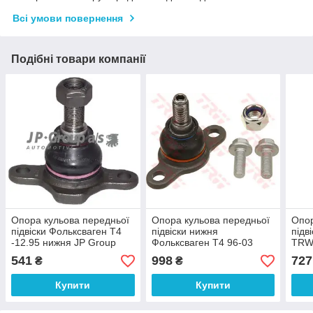
Всі умови повернення
Подібні товари компанії
Опора кульова передньої
Опора кульова передньої
Опор
підвіски Фольксваген Т4
підвіски нижня
підв
-12.95 нижня JP Group
Фольксваген Т4 96-03
TRW
1140300600
TRW JBJ661
541
998
727
₴
₴
Купити
Купити