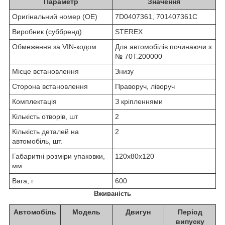
Параметр
Значення
Оригінальний номер (OE)
7D0407361, 701407361C
Виробник (суббренд)
STEREX
Обмеження за VIN-кодом
Для автомобілів починаючи з
№ 70T.200000
Місце встановлення
Знизу
Сторона встановлення
Праворуч, ліворуч
Комплектація
З кріпленнями
Кількість отворів, шт
2
Кількість деталей на
2
автомобіль, шт.
Габаритні розміри упаковки,
120х80х120
мм
Вага, г
600
Вживаність
Автомобіль
Модель
Двигун
Період
випуску