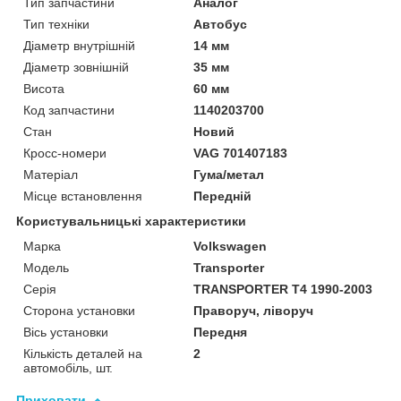
Тип запчастини
Аналог
Тип техніки
Автобус
Діаметр внутрішній
14 мм
Діаметр зовнішній
35 мм
Висота
60 мм
Код запчастини
1140203700
Стан
Новий
Кросс-номери
VAG 701407183
Матеріал
Гума/метал
Місце встановлення
Передній
Користувальницькі характеристики
Марка
Volkswagen
Модель
Transporter
Серія
TRANSPORTER T4 1990-2003
Сторона установки
Праворуч, ліворуч
Вісь установки
Передня
Кількість деталей на
2
автомобіль, шт.
Приховати