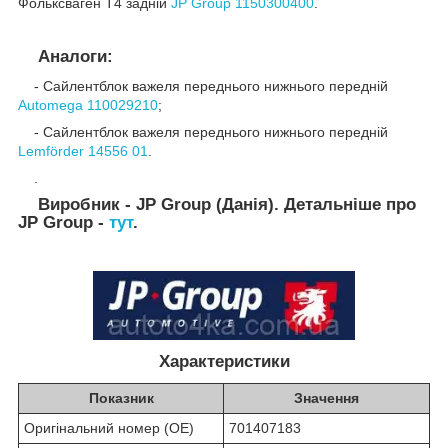
Фольксваген Т4 задній
JP Group 1150300400
.
Аналоги:
- Сайлентблок важеля переднього нижнього передній
Automega
110029210
;
- Сайлентблок важеля переднього нижнього передній
Lemförder 14556 01
.
.
Виробник - JP Group (Данія). Детальніше про
JP Group -
тут
.
Характеристики
Показник
Значення
Оригінальний номер (OE)
701407183