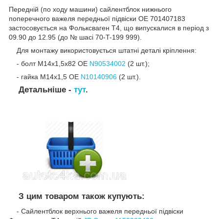
Передній (по ходу машини) сайлентблок нижнього
поперечного важеля передньої підвіски OE 701407183
застосовується на Фольксваген Т4, що випускалися в період з
09.90 до 12.95 (до № шасі 70-T-199 999).
Для монтажу використовується штатні деталі кріплення:
- болт М14х1,5х82 OE
N90534002
(2 шт.);
- гайка М14х1,5 OE
N10140906
(2 шт.).
Детальніше -
тут
.
З цим товаром також купують:
- Сайлентблок верхнього важеля передньої підвіски