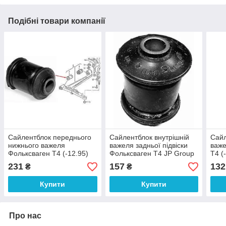
Подібні товари компанії
Сайлентблок переднього
Сайлентблок внутрішній
Сайл
нижнього важеля
важеля задньої підвіски
важе
Фольксваген Т4 (-12.95)
Фольксваген Т4 JP Group
Т4 (
передній Lemförder 14556
1150301000
Aut
231
157
132
₴
₴
01
Купити
Купити
Про нас