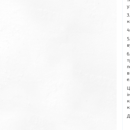
у
3
к
4
5
в
6
т
п
в
е
Ц
і
к
к
Д