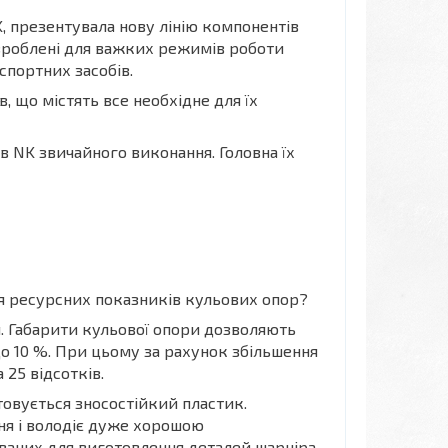
K, презентувала нову лінію компонентів
озроблені для важких режимів роботи
спортних засобів.
в, що містять все необхідне для їх
в NK звичайного виконання. Головна їх
ня ресурсних показників кульових опор?
я. Габарити кульової опори дозволяють
о 10 %. При цьому за рахунок збільшення
25 відсотків.
овується зносостійкий пластик.
ня і володіє дуже хорошою
ваних для виготовлення деталей шарніра,