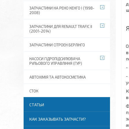
д
ЗАПЧАСТИНИ НА РЕНО КЕНГО I (1998-
ш
2008)
ЗАПЧАСТИНИ ДЛЯ RENAULT TRAFIC II
(2001-2014)
ЗАПЧАСТИНИ СІТРОЕН БЕРЛІНГО
О
в
п
НАСОСИ ГІДРОПІДСИЛЮВАЧА
РУЛЬОВОГО УПРАВЛІННЯ (ГУР)
-
-
АВТОХІМІЯ ТА АВТОКОСМЕТИКА
у
К
СТОК
в
СТАТЬИ
Ф
п
з
КАК ЗАКАЗЫВАТЬ ЗАПЧАСТИ?
а