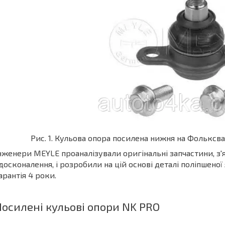
Рис. 1. Кульова опора посилена нижня на Фольксваг
нженери MEYLE проаналізували оригінальні запчастини, з'я
досконалення, і розробили на цій основі деталі поліпшеної
арантія 4 роки.
Посилені кульові опори NK PRO