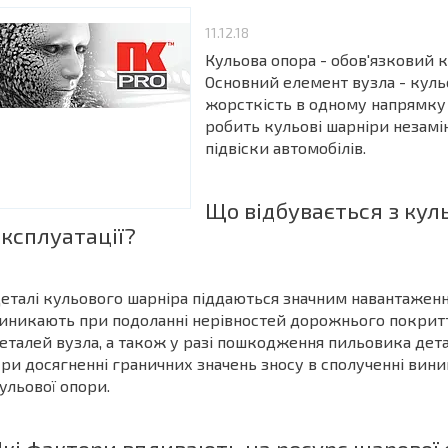
11.12.18
Кульова опора - обов'язковий 
Основний елемент вузла - куль
жорсткість в одному напрямку 
робить кульові шарніри незамін
підвіски автомобілів.
Що відбувається з кул
експлуатації?
еталі кульового шарніра піддаються значним навантаження
иникають при подоланні нерівностей дорожнього покритт
еталей вузла, а також у разі пошкодження пильовика дета
ри досягненні граничних значень зносу в сполученні виник
ульової опори.