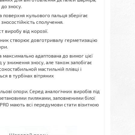
до зносу.
на поверхня кульового пальця зберігає
 зносостійкість сполучення.
 виробу від корозії.
ьник створює довготривалу герметизацію
ори.
а максимально адаптована до вимог цієї
д у зниження зносу, але також запобігає
сокостабильной мастильній плівці і
ся в турбінах вітряних
льові опори. Серед аналогічних виробів під
ретановими пиляками, заповненими білої
 PRO мають всі передумови стати візитною