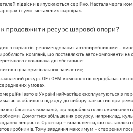
еталей підвіски випускаються серійно. Настала черга ком
арнірах і гумо-металевих шарнірах.
Як продовжити ресурс шарової опори?
дин з варіантів, рекомендованих автовиробниками – викор
иробляють компанії, що поставляють автокомпоненти на ск
ересічного споживача дві обставини:
 висока ціна оригінальних запчастин;
 заявлений ресурс OE і OEM компонентів передбачає експ
середнених умовах.
омерційні авто в Україні найчастіше експлуатуються з пе
имагає особливого підходу до вибору запчастин при ремон
ахівці багатьох компаній, що виробляють автокомпоненти
роблеми. Домогтися збільшення ресурсу, наприклад, куль
авдання непросте. Орієнтир – компоненти, що поставляют
втовиробників. Тому завдання максимум – створення пос