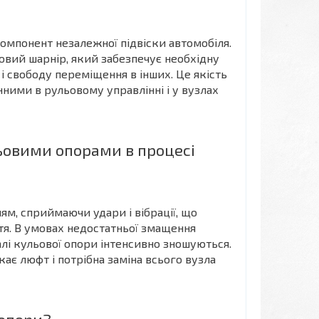
компонент незалежної підвіски автомобіля.
овий шарнір, який забезпечує необхідну
і свободу переміщення в інших. Це якість
ними в рульовому управлінні і у вузлах
ьовими опорами в процесі
м, сприймаючи удари і вібрації, що
я. В умовах недостатньої змащення
лі кульової опори інтенсивно зношуються.
ає люфт і потрібна заміна всього вузла