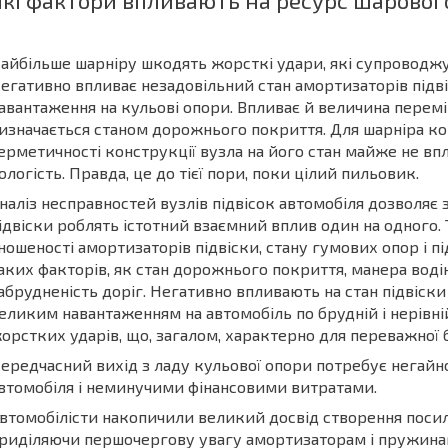
Які фактори впливають на ресурс шарової
айбільше шарніру шкодять жорсткі удари, які супроводжу
егативно впливає незадовільний стан амортизаторів підві
авантаження на кульові опори. Впливає й величина переміщ
изначається станом дорожнього покриття. Для шарніра кож
ерметичності конструкції вузла на його стан майже не вп
ологість. Правда, це до тієї пори, поки цілий пильовик.
наліз несправностей вузлів підвісок автомобіля дозволяє
ідвіски роблять істотний взаємний вплив один на одного. 
ношеності амортизаторів підвіски, стану гумових опор і під
аких факторів, як стан дорожнього покриття, манера воді
абрудненість доріг. Негативно впливають на стан підвіски
еликим навантаженням на автомобіль по брудній і нерівні
орстких ударів, що, загалом, характерно для переважної б
ередчасний вихід з ладу кульової опори потребує негайно
втомобіля і неминучими фінансовими витратами.
втомобілісти накопичили великий досвід створення посиле
риділяючи першочергову увагу амортизаторам і пружина