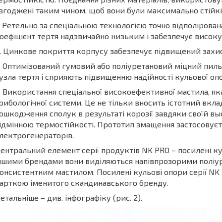
згоджені таким чином, щоб вони були максимально стійкі 
. Ретельно за спеціальною технологією точно відполірова
оефіцієнт тертя надзвичайно низьким і забезпечує високу
. Цинкове покриття корпусу забезпечує підвищений захист
. Оптимізований гумовий або поліуретановий міцний пил
узла тертя і сприяють підвищенню надійності кульової оп
. Використання спеціальної високоефективної мастила, як
рибологічної системи. Це не тільки вносить істотний вкла
ошкодження сполук в результаті корозії завдяки своїй вы
ідмінною термостійкості. Прототип змащення застосовуєть
лектрогенераторів.
ентральний елемент серії продуктів NK PRO – посилені ку
ншими брендами вони виділяються напівпрозорими поліу
онсистентним мастилом. Посилені кульові опори серії NK
арткою іменитого скандинавського бренду.
етальніше – див. інфографіку (рис. 2).