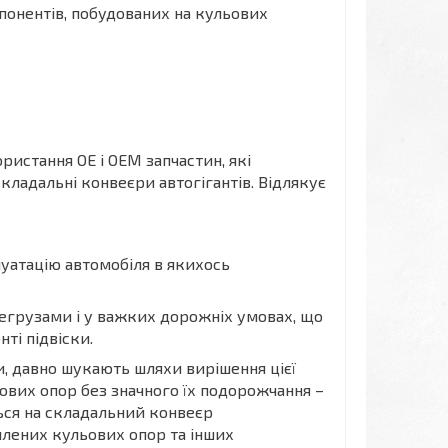
понентів, побудованих на кульових
истання OE і OEM запчастин, які
ладальні конвеєри автогігантів. Відлякує
луатацію автомобіля в якихось
регрузами і у важких дорожніх умовах, що
ті підвіски.
, давно шукають шляхи вирішення цієї
ових опор без значного їх подорожчання –
ься на складальний конвеєр
илених кульових опор та інших