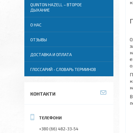
к
QUINTON HAZELL – ВТОРОЕ
ДЫХАНИЕ
О НАС
О
ОТЗЫВЫ
з
н
ДОСТАВКА И ОПЛАТА
е
о
ГЛОССАРИЙ - СЛОВАРЬ ТЕРМИНОВ
П
к
н
КОНТАКТИ
В
п
+380 (66) 482-33-54