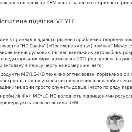
омпонентів підвіски OEM якості за ціною вторинного ринк
Посилена підвіска MEYLE
дин з прикладів вдалого рішення проблеми створення ком
апчастин "HD Quality" («Посилене якість») компанії Meyle 
аконечників рульових тяг для вантажних автомобілів, ро
кспедиторських фірм, компанія в 2012 році вивела на рин
рієнтовану в першу чергу на комерційні авто.
родукти MEYLE-HD технічно оптимізовані порівняно з ор
онструкції і застосування високоякісних інноваційних мате
адійними, вони просто служать довше і часто по ряду пар
ироби лінійки MEYLE-HD володіють підвищеними ресурсн
еревершують запасні частини OEM.