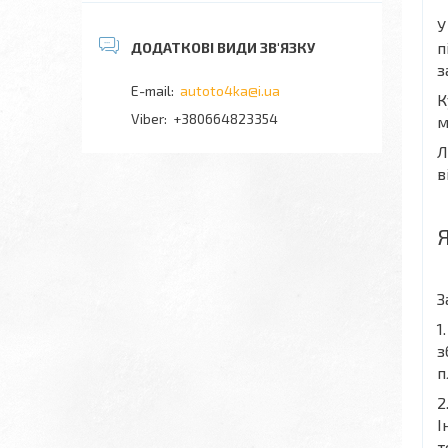
У
п
з
autoto4ka@i.ua
К
+380664823354
м
Л
в
З
1
з
п
2
І
т