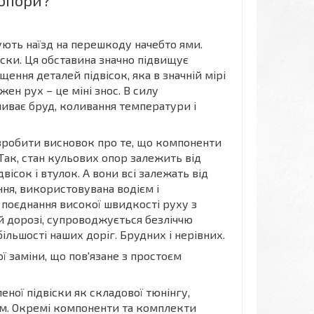
 опори?
ють наїзд на перешкоду начебто ями.
ски. Ця обставина значно підвищує
ення деталей підвісок, яка в значній мірі
ен рух – це міні знос. В силу
ливає бруд, коливання температури і
 зробити висновок про те, що компоненти
Так, стан кульових опор залежить від
вісок і втулок. А вони всі залежать від
ння, використовувана водієм і
 поєднання високої швидкості руху з
й дорозі, супроводжується безліччю
ільшості наших доріг. Брудних і нерівних.
ї заміни, що пов'язане з простоєм
ної підвіски як складової тюнінгу,
м. Окремі компоненти та комплекти