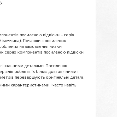
у.
понентів посиленою підвіски – серія
(Німеччина). Почавши з посилених
зроблених на замовлення низки
ок серію компонентів посиленою підвіски,
игінальними деталями. Посилення
ріалів роблять їх більш довговічними і
аметрів перевершують оригінальні деталі.
ими характеристиками і часто навіть