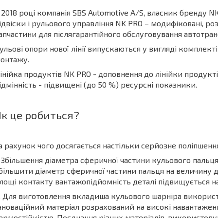
 2018 році компанія SBS Automotive A/S, власник бренду N
ідвіски і рульового управління NK PRO – модифіковані, р
апчастини для післягарантійного обслуговування автотран
ульові опори нової лінії випускаються у вигляді комплекті
онтажу.
інійка продуктів NK PRO - доповнення до лінійки продукті
ідмінність - підвищені (до 50 %) ресурсні показники.
Як це робиться?
а рахунок чого досягається настільки серйозне поліпшен
. Збільшення діаметра сферичної частини кульового пальц
більшити діаметр сферичної частини пальця на величину д
лощі контакту вантажопідйомність деталі підвищується на 
. Для виготовлення вкладиша кульового шарніра використ
нноваційний матеріал розрахований на високі навантажен
ермостійкістю. Поєднання різних матеріалів, використову