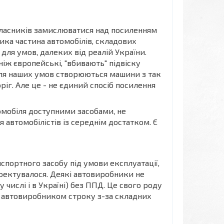
власників замислюватися над посиленням
ика частина автомобілів, складових
для умов, далеких від реалій України.
іж європейські, "вбивають" підвіску
для наших умов створюються машини з так
іг. Але це - не єдиний спосіб посилення
омобіля доступними засобами, не
 автомобілістів із середнім достатком. Є
спортного засобу під умови експлуатації,
проектувалося. Деякі автовиробники не
числі і в Україні) без ППД. Це свого роду
о автовиробником строку з-за складних