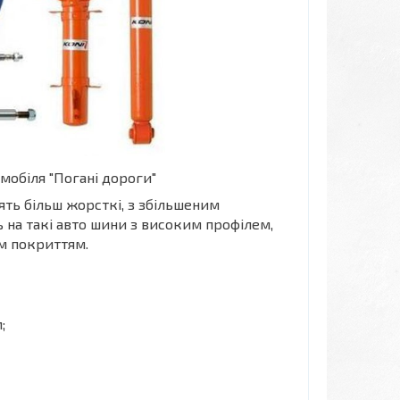
омобіля "Погані дороги"
ть більш жорсткі, з збільшеним
 на такі авто шини з високим профілем,
им покриттям.
;