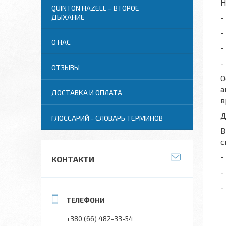
Н
QUINTON HAZELL – ВТОРОЕ
-
ДЫХАНИЕ
-
О НАС
-
-
ОТЗЫВЫ
О
а
ДОСТАВКА И ОПЛАТА
в
Д
ГЛОССАРИЙ - СЛОВАРЬ ТЕРМИНОВ
В
с
-
КОНТАКТИ
-
-
+380 (66) 482-33-54