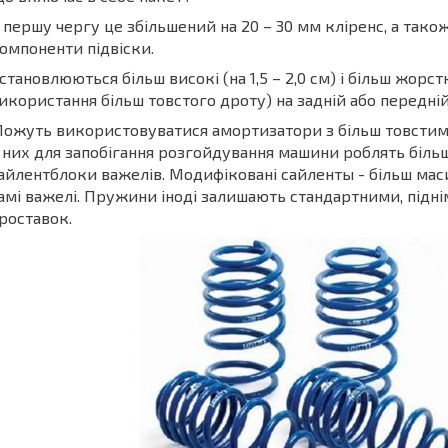
 першу чергу це збільшений на 20 – 30 мм кліренс, а тако
омпоненти підвіски.
становлюються більш високі (на 1,5 – 2,0 см) і більш жорс
икористання більш товстого дроту) на задній або передній 
ожуть використовуватися амортизатори з більш товстим 
 них для запобігання розгойдування машини роблять біл
айлентблоки важелів. Модифіковані сайленты - більш маси
амі важелі. Пружини іноді залишають стандартними, підні
роставок.