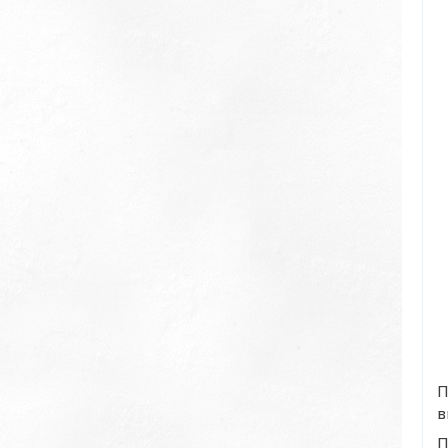
П
в
П