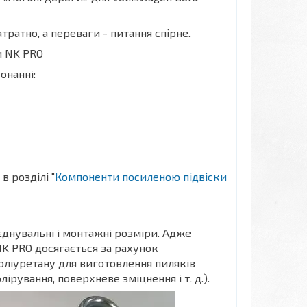
ратно, а переваги - питання спірне.
и NK PRO
онанні:
в розділі "
Компоненти посиленою підвіски
єднувальні і монтажні розміри. Адже
K PRO досягається за рахунок
оліуретану для виготовлення пиляків
ірування, поверхневе зміцнення і т. д.).