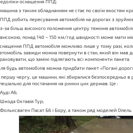
едоліки оснащення ППД:
 машина з таким обладнанням не стає по своїм якостям к
 ППД робить пересування автомобіля на дорогах з зруй
 з-за більш високого положення центру тяжіння автомобіл
 високою, понад 140 – 150 км/год швидкості може мати мі
снащення ППД автомобіля можливо лише у тому разі, ко
втомобіль завжди можна повернути в стан, який він мав д
раховувати, що заміні підлягають всі компоненти пакета.
ля будь автомобілів можна придбати пакет «Погані дорог
 першу чергу, це машини, які збиралися безпосередньо в 
пеціально для постачання на ринки цих держав. Це :
 Ауді А6;
 Шкода Октавія Тур;
 Фольксваген Пасат Б6 і Бору, а також ряд моделей Опель т