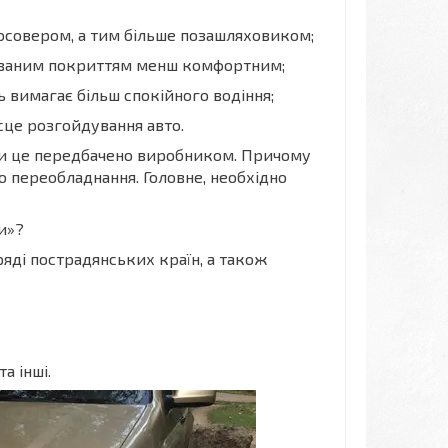
росовером, а тим більше позашляховиком;
нованим покриттям менш комфортним;
ь вимагає більш спокійного водіння;
сце розгойдування авто.
ли це передбачено виробником. Причому
о переобладнання. Головне, необхідно
и»?
ряді пострадянських країн, а також
а інші.