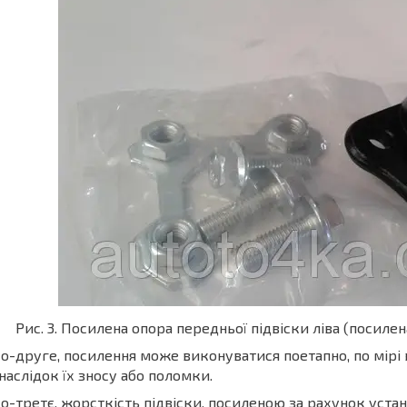
Рис. 3. Посилена опора передньої підвіски ліва (посил
о-друге, посилення може виконуватися поетапно, по мірі 
наслідок їх зносу або поломки.
о-третє, жорсткість підвіски, посиленою за рахунок уста