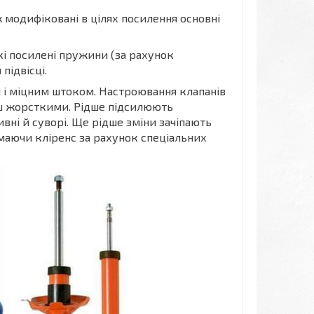
ж модифіковані в цілях посилення основні
ткі посилені пружини (за рахунок
підвісці.
і міцним штоком. Настроювання клапанів
ьш жорсткими. Рідше підсилюють
вні й суворі. Ще рідше зміни зачіпають
маючи кліренс за рахунок спеціальних