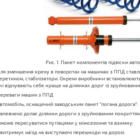
Рис. 1. Пакет компонентів підвіски авт
ля зменшення крену в поворотах на машинах з ППД ставля
еретином, стабілізатори. Окремі виробники встановлюють
кі відчувають себе краще на ділянках доріг із зруйнован
ереваги машин з ППД
втомобіль, оснащений заводським пакет "погана дорога":
 впевнено долає ділянки дороги з зруйнованим покриттям
 може пересуватися путівцями у міжсезоння та взимку;
 витримує наїзд на виступаючі перешкоди на дорозі.