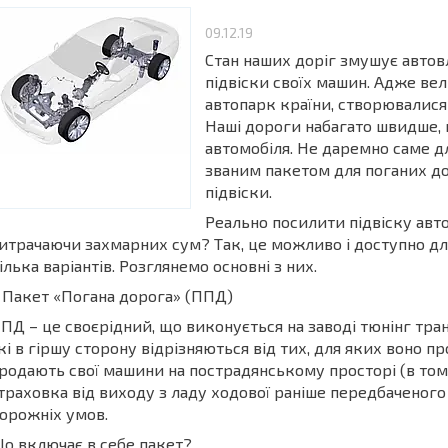
09.12.19
Стан наших доріг змушує авто
підвіски своїх машин. Адже вел
автопарк країни, створювалися 
Наші дороги набагато швидше, н
автомобіля. Не даремно саме 
званим пакетом для поганих дор
підвіски.
Реально посилити підвіску авт
итрачаючи захмарних сум? Так, це можливо і доступно для
ілька варіантів. Розглянемо основні з них.
. Пакет «Погана дорога» (ППД)
ПД – це своєрідний, що виконується на заводі тюнінг тран
кі в гіршу сторону відрізняються від тих, для яких воно 
родають свої машини на пострадянському просторі (в тому 
траховка від виходу з ладу ходової раніше передбаченог
орожніх умов.
о включає в себе пакет?