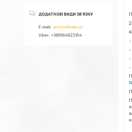
П
2
autoto4ka@i.ua
К
+380664823354
-
-
-
-
П
N
П
П
п
з
к