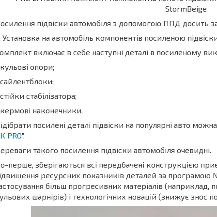
StormBeige
осилення підвіски автомобіля з допомогою ППД досить зат
. Установка на автомобіль компонентів посиленою підвіск
омплект включає в себе наступні деталі в посиленому вик
 кульові опори;
 сайлентблоки;
 стійки стабілізатора;
 кермові наконечники.
ідібрати посилені деталі підвіски на популярні авто можна 
K PRO
".
ереваги такого посилення підвіски автомобіля очевидні.
о-перше, зберігаються всі передбачені конструкцією при
ідвищення ресурсних показників деталей за програмою N
астосування більш прогресивних матеріалів (наприклад, п
ульових шарнірів) і технологічних новацій (знижує знос пол