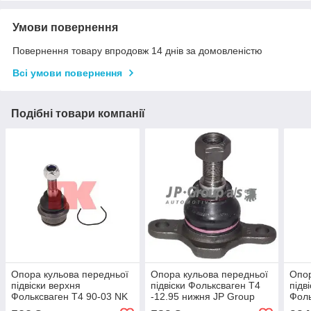
Умови повернення
Повернення товару впродовж 14 днів за домовленістю
Всі умови повернення
Подібні товари компанії
Опора кульова передньої
Опора кульова передньої
Опор
підвіски верхня
підвіски Фольксваген Т4
підв
Фольксваген Т4 90-03 NK
-12.95 нижня JP Group
Фоль
5044725
1140300600
TRW