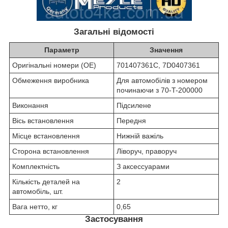
Загальні відомості
Параметр
Значення
Оригінальні номери (OE)
701407361C, 7D0407361
Обмеження виробника
Для автомобілів з номером
починаючи з 70-T-200000
Виконання
Підсилене
Вісь встановлення
Передня
Місце встановлення
Нижній важіль
Сторона встановлення
Ліворуч, праворуч
Комплектність
З аксессуарами
Кількість деталей на
2
автомобіль, шт.
Вага нетто, кг
0,65
Застосування