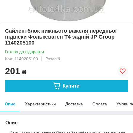
Сайлентблок нижнього важеля передньої
підвіски Фольксваген Т4 задній JP Group
1140205100
Готово до відправки
Код: 1140205100
Роздріб
201
₴
Купити
Опис
Характеристики
Доставка
Оплата
Умови п
Опис
Задній (по ходу автомобіля) сайлентблок нижнього важеля