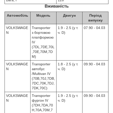
Вага, г
126
Вживаність
Автомобіль
Модель
Двигун
Період
випуску
VOLKSWAGE
Transporter
1.9 - 2.5 (у т.
07.90 - 04.03
N
з бортовою
ч. D)
платформою
IV
(7DL,7DE,70L
,70E,70M,7D
M)
VOLKSWAGE
Transporter
1.8 - 2.5 (у т.
09.90 - 04.03
N
автобус
ч. D)
/Multivan IV
(70B,70J,7DB,
7DC,70K,7DJ,
7DK,70C)
VOLKSWAGE
Transporter
1.9 - 2.5 (у т.
09.90 - 04.03
N
фургон IV
ч. D)
(7DH,7DA,70
H,70А,70M,7