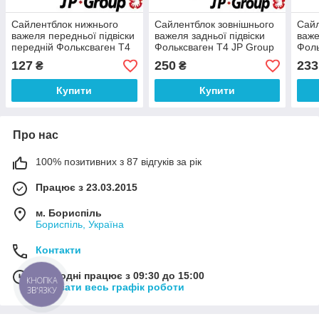
Сайлентблок нижнього
Сайлентблок зовнішнього
Сайл
важеля передньої підвіски
важеля задньої підвіски
важе
передній Фольксваген Т4
Фольксваген Т4 JP Group
Фоль
(09.90-12.95) JP Group
1150305200
104 
127
250
233
₴
₴
1140203700
Купити
Купити
Про нас
100% позитивних з 87 відгуків за рік
Працює з 23.03.2015
м. Бориспіль
Бориспіль, Україна
Контакти
Сьогодні працює з 09:30 до 15:00
КНОПКА
Показати весь графік роботи
ЗВ'ЯЗКУ