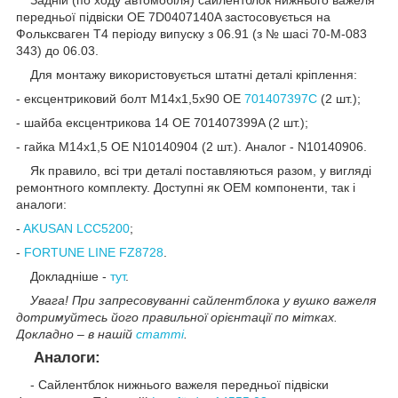
передньої підвіски OE 7D0407140A застосовується на
Фольксваген Т4 періоду випуску з 06.91 (з № шасі 70-М-083
343) до 06.03.
Для монтажу використовується штатні деталі кріплення:
- ексцентриковий болт М14х1,5х90 OE
701407397C
(2 шт.);
- шайба ексцентрикова 14 OE 701407399A (2 шт.);
- гайка М14х1,5 OE N10140904 (2 шт.). Аналог - N10140906.
Як правило, всі три деталі поставляються разом, у вигляді
ремонтного комплекту. Доступні як OEM компоненти, так і
аналоги:
-
AKUSAN LCC5200
;
-
FORTUNE LINE FZ8728
.
Докладніше -
тут
.
Увага! При запресовуванні сайлентблока у вушко важеля
дотримуйтесь його правильної орієнтації по мітках.
Докладно – в нашій
статті
.
Аналоги:
- Сайлентблок нижнього важеля передньої підвіски